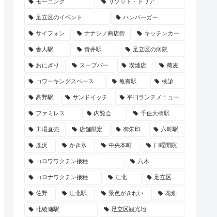
モーニング
リゾット・ドリア
足立区のイベント
ハンバーガー
サイフォン
ナナシノ商店街
キッチンカー
舎人駅
青井駅
足立区の病院
おにぎり
スープバー
喫煙店
蕎麦
コワーキングスペース
亀有駅
検診
高野駅
サンドイッチ
平日ランチメニュー
ファミレス
内覧会
千住大橋駅
工場直売
店舗限定
御朱印
六町駅
鹿浜
かき氷
中央本町
日曜開院
コロワワクチン接種
六木
コロナワクチン接種
江北
足立区
佐野
江北駅
景色がきれい
花畑
北綾瀬駅
足立区観光地