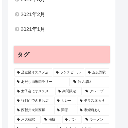
2021年2月
2021年1月
タグ
足立区オススメ店
ランチビール
五反野駅
あだち御朱印ラリー
竹ノ塚駅
女子会にオススメ
期間限定
クレープ
行列ができるお店
カレー
テラス席あり
西新井大師西駅
関原
喫煙所あり
扇大橋駅
海鮮
パン
ラーメン