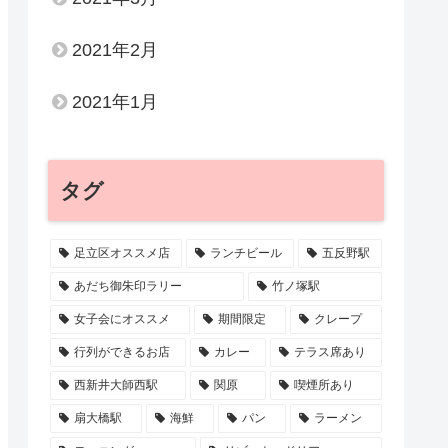
2021年2月
2021年1月
タグ
足立区オススメ店
ランチビール
五反野駅
あだち御朱印ラリー
竹ノ塚駅
女子会にオススメ
期間限定
クレープ
行列ができるお店
カレー
テラス席あり
西新井大師西駅
関原
喫煙所あり
扇大橋駅
海鮮
パン
ラーメン