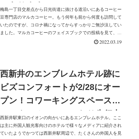
にあります
梅島一丁目交差点から日光街道に抜ける道沿いにあるコーヒー
豆専門店のマルカコーヒー。もう何年も前から何度も訪問して
いたのですが、コロナ禍になってからすっかりご無沙汰してい
ました。マルカコーヒーのフェイスブックでの投稿を見て、久
しぶりに訪問する...
2022.03.19
西新井のエンブレムホテル跡に
ビズコンフォートが2/28にオー
プン！コワーキングスペースと
レンタルオフィスになり先行内
西新井駅東口のイオンの向かいにあるエンブレムホテル。ここ
覧会に行ってきました
は主に外国人観光客向けのホテルで様々なメディアに紹介され
ていたようでかつては西新井駅周辺で、たくさんの外国人を見