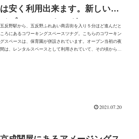
は安く利用出来ます。新しいタ
イプのコワーキングスペースで
五反野駅から、五反野ふれあい商店街を入り５分ほど進んだと
す
ころにあるコワーキングスペースツナグ。こちらのコワーキン
グスペースは、保育園が併設されています。オープン当初の夜
間は、レンタルスペースとして利用されていて、その頃から気
になってはいたの...
2021.07.20