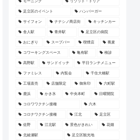
モーニング
リゾット・ドリア
足立区のイベント
ハンバーガー
サイフォン
ナナシノ商店街
キッチンカー
舎人駅
青井駅
足立区の病院
おにぎり
スープバー
喫煙店
蕎麦
コワーキングスペース
亀有駅
検診
高野駅
サンドイッチ
平日ランチメニュー
ファミレス
内覧会
千住大橋駅
工場直売
店舗限定
御朱印
六町駅
鹿浜
かき氷
中央本町
日曜開院
コロワワクチン接種
六木
コロナワクチン接種
江北
足立区
佐野
江北駅
景色がきれい
花畑
北綾瀬駅
足立区観光地