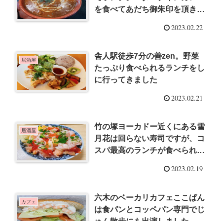
を食べてあだち御朱印を頂きま
した
2023.02.22
舎人駅徒歩7分の善zen。野菜
居酒屋
たっぷり食べられるランチをし
に行ってきました
2023.02.21
竹の塚ヨーカドー近くにある雪
居酒屋
月花は回らない寿司ですが、コ
スパ最高のランチが食べられま
す
2023.02.19
六木のベーカリカフェここぱん
カフェ
は食パンとコッペパン専門でじ