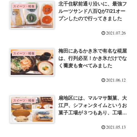
北千住駅前通り沿いに、最強フ
スイーツ・軽食
ルーツサンド八百Qが7/21オー
プンしたので行ってきました
2021.07.26
梅田にあるかき氷で有名な椛屋
スイーツ・軽食
は、行列必至！かき氷だけでな
く蕎麦も食べてみました
2021.06.12
扇地区には、マルマサ製菓、大
スイーツ・軽食
江戸、シフォンタイムというお
菓子工場が３つもあり、工場直
売を求めて行ってきました
2021.05.13