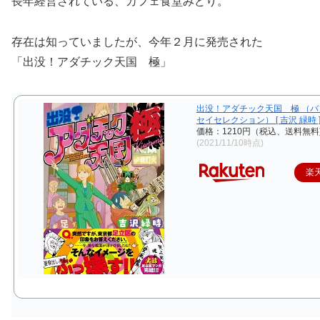
長年経営されている、カフェ食堂みどり。
存在は知っていましたが、今年２月に発売された
「出没！アダチック天国 極」
出没！アダチック天国 極 （
セイセレクション） [ 吉沢 緑時 
価格：1210円（税込、送料無料
(2021/11/10時点)
楽