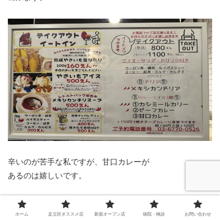
辛いのが苦手な私ですが、甘口カレーが
あるのは嬉しいです。
ショーケースに、メニュー表に書かれていた
ホーム
足立区オススメ店
新規オープン店
病院・検診
お問い合わせ
サンペレグリノの他に、ホーランドインポート