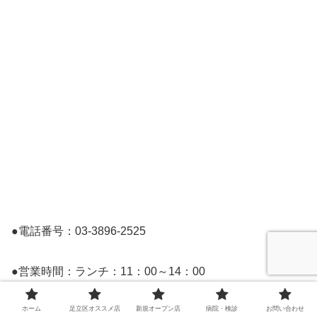
●電話番号：03-3896-2525
●営業時間：ランチ：11：00～14：00
ディナー：18：00～21：30
ホーム
足立区オススメ店
新規オープン店
病院・検診
お問い合わせ
※緊急事態宣言中は変更の可能性あり