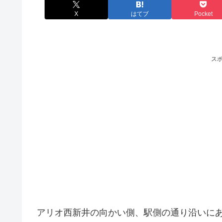
X
はてブ
Pocket
ス
アリオ西新井の向かい側、駅側の通り沿いに