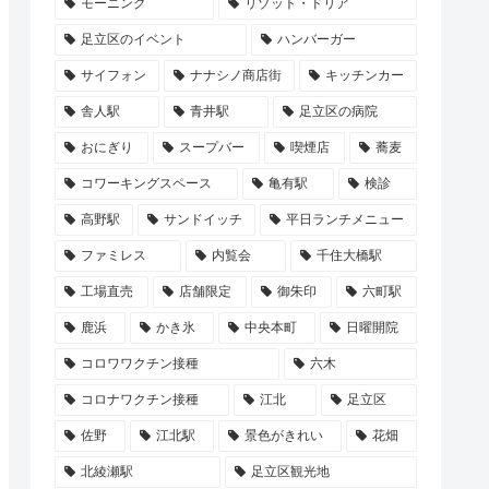
モーニング
リゾット・ドリア
足立区のイベント
ハンバーガー
サイフォン
ナナシノ商店街
キッチンカー
舎人駅
青井駅
足立区の病院
おにぎり
スープバー
喫煙店
蕎麦
コワーキングスペース
亀有駅
検診
高野駅
サンドイッチ
平日ランチメニュー
ファミレス
内覧会
千住大橋駅
工場直売
店舗限定
御朱印
六町駅
鹿浜
かき氷
中央本町
日曜開院
コロワワクチン接種
六木
コロナワクチン接種
江北
足立区
佐野
江北駅
景色がきれい
花畑
北綾瀬駅
足立区観光地