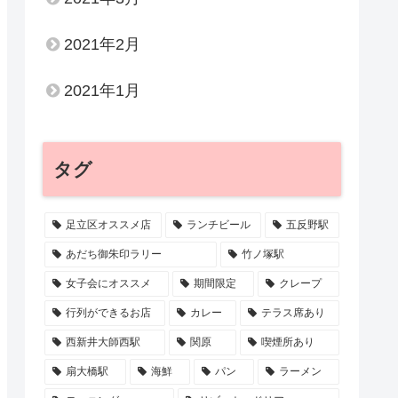
2021年2月
2021年1月
タグ
足立区オススメ店
ランチビール
五反野駅
あだち御朱印ラリー
竹ノ塚駅
女子会にオススメ
期間限定
クレープ
行列ができるお店
カレー
テラス席あり
西新井大師西駅
関原
喫煙所あり
扇大橋駅
海鮮
パン
ラーメン