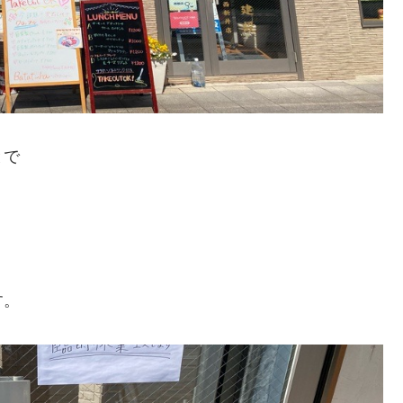
とで
す。