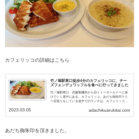
カフェリッコの詳細はこちら
竹ノ塚駅東口徒歩4分のカフェリッコに、チー
ズフォンデュワッフルを食べに行ってきました
竹ノ塚駅東口、武藤製麺所から旧イトーヨーカドーに抜
けていく道中にある、カフェリッコ。あだち御朱印ラリ
ー店巡りをしている途中でのランチは、カフェリッコで
食べることにしました。店内は縦長で、２人席が縦に３
2023.03.05
adachikuarukitai.com
席奥に４人席が２席ありました。キッチンが...
あだち御朱印を頂きました。